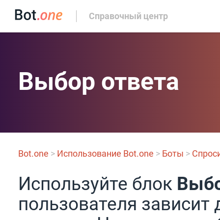
Справочный центр
Выбор ответа
Bot.one
>
Использование Bot.one
>
Боты
>
Спрос
Используйте блок
Выбо
пользователя зависит