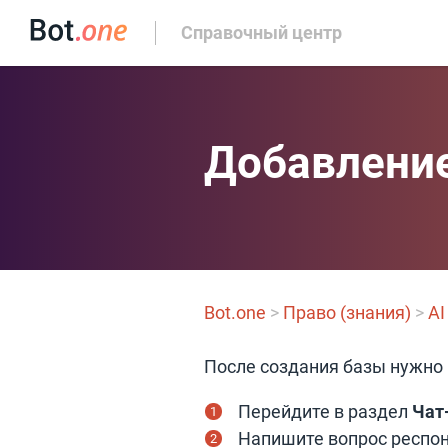
Справочный центр
Добавление
Bot.one
>
Право (знания)
>
AI
После создания базы нужно 
Перейдите в раздел
Чат
Напишите вопрос респон