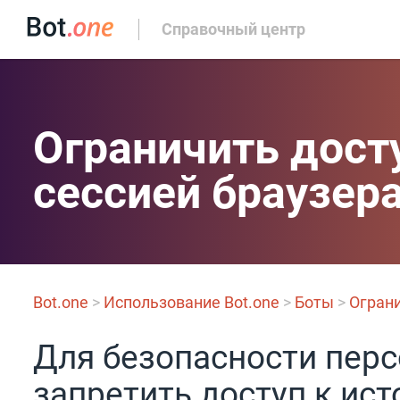
Справочный центр
Ограничить досту
сессией браузер
Bot.one
>
Использование Bot.one
>
Боты
>
Ограни
Для безопасности пер
запретить доступ к ист