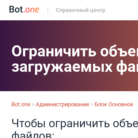
Справочный центр
Ограничить объе
загружаемых фа
Bot.one
>
Администрирование
>
Блок Основное
Чтобы ограничить объ
файлов: