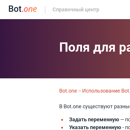
Справочный центр
Поля для р
Bot.one
>
Использование Bot
В Bot.one существуют разны
Задать переменную
— по
Указать переменную
- п