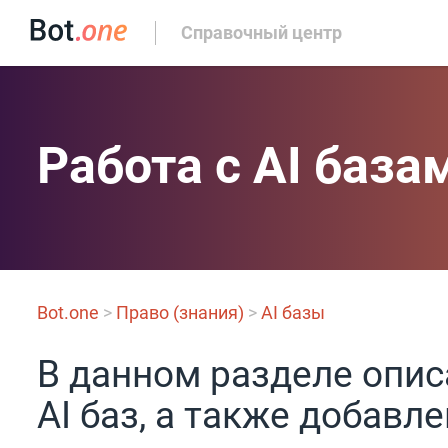
Справочный центр
Работа с AI база
Bot.one
>
Право (знания)
>
AI базы
В данном разделе опис
AI баз, а также добавл