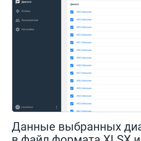
Данные выбранных диа
в файл формата XLSX и