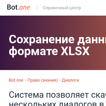
Справочный центр
Сохранение данн
формате XLSX
Bot.one
>
Право (знания)
>
Диалоги
Система позволяет ска
нескольких диалогов в