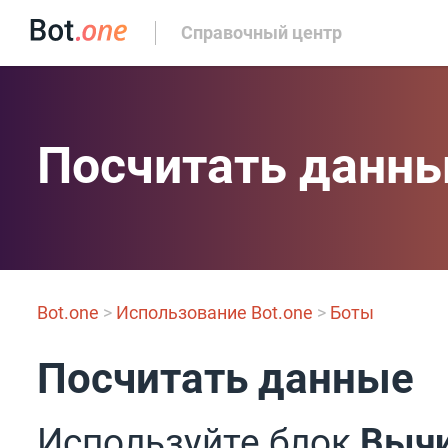
Справочный центр
Посчитать данн
Bot.one
>
Использование Bot.one
>
Боты
Посчитать данные
Используйте блок
Вычи