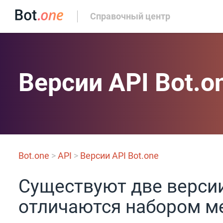
Справочный центр
Версии API Bot.o
Bot.one
>
API
>
Версии API Bot.one
Cуществуют две версии 
отличаются набором м