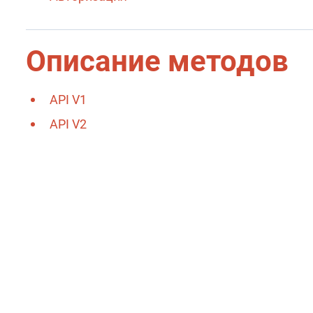
Описание методов
API V1
API V2