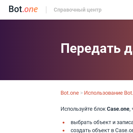
Справочный центр
Передать д
Bot.one
>
Использование Bot
Используйте блок
Case.one
,
выбрать объект и запис
создать объект в Case.o