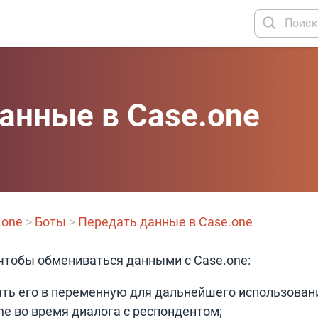
анные в Case.one
.one
>
Боты
>
Передать данные в Case.one
 чтобы обмениваться данными с Case.one:
ать его в переменную для дальнейшего использовани
ne во время диалога с респондентом;