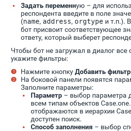
Задать переменн
ую – для исполь
респондента введите в поле знач
(
,
,
и т.п.).
name
address
orgtype
бот присвоит соответствующее з
ответу, который выберет респонде
Чтобы бот не загружал в диалог все 
укажите фильтры:
Нажмите кнопку
Добавить фильтр
На боковой панели появятся пар
Заполните параметры:
Параметр
– выбор параметра 
всем типам объектов Case.one
отображаются в иерархии Case.
доступен поиск.
Способ заполнения
– выбор сп