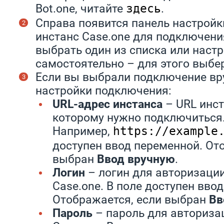
Bot.one, читайте
.
здесь
Справа появится панель настройк
инстанс Case.one для подключени
выбрать один из списка или наст
самостоятельно – для этого выбе
Если вы выбрали подключение вр
настройки подключения:
URL-адрес инстанса
– URL инст
которому нужно подключиться
Например,
https://example
доступен ввод переменной. От
выбран
Ввод вручную
.
Логин
– логин для авторизации
Case.one. В поле доступен вво
Отображается, если выбран
Вв
Пароль
– пароль для авториза