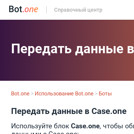
Справочный центр
Передать данные в
Bot.one
>
Использование Bot.one
>
Боты
Передать данные в Case.one
Используйте блок
Case.one
, чтобы о
данными с Case.one: