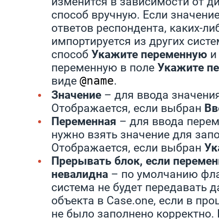
изменится в зависимости от д
способ вручную. Если значение
ответов респондента, каких-ли
импортируется из других систе
способ
Укажите переменную
и
переменную в поле
Укажите п
виде
.
@name
Значение
– для ввода значени
Отображается, если выбран
Вв
Переменная
– для ввода перем
нужно взять значение для зап
Отображается, если выбран
Ук
Прерывать блок, если перемен
невалидна
– по умолчанию фла
система не будет передавать д
объекта в Case.one, если в про
не было заполнено корректно. 