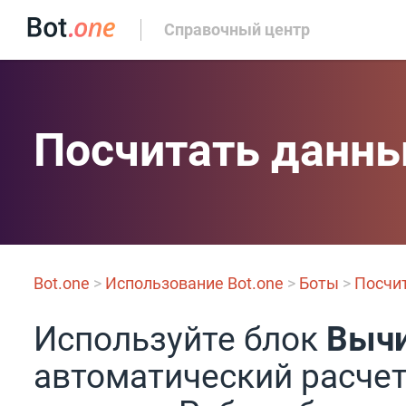
Справочный центр
Посчитать данн
Bot.one
>
Использование Bot.one
>
Боты
>
Посчи
Используйте блок
Вычи
автоматический расчет