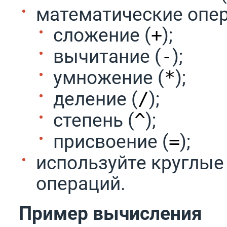
математические опер
сложение (
);
+
вычитание (
);
-
умножение (
);
*
деление (
);
/
степень (
);
^
присвоение (
);
=
используйте круглые
операций.
Пример вычисления