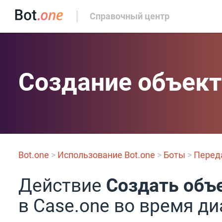
Справочный центр
Создание объект
Bot.one
>
Использование Bot.one
>
Боты
>
Переда
Действие
Создать объ
в Case.one во время ди