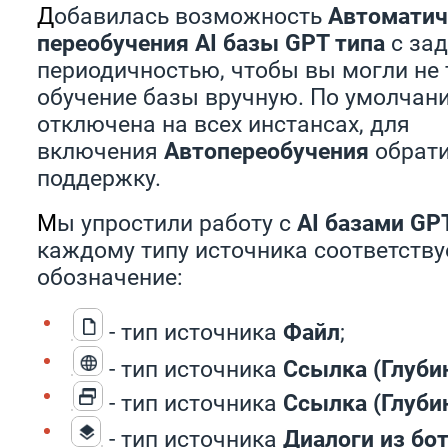
Д
обавилась возможность
Автоматич
переобучения AI базы GPT типа
с за
периодичностью, чтобы вы могли не 
обучение базы вручную. По умолчан
отключена на всех инстансах, для
включения
Автопереобучения
обрати
поддержку.
М
ы упростили работу с
AI базами GP
каждому типу источника соответству
обозначение:
- тип источника
Файл
;
- тип источника
Ссылка (Глубин
- тип источника
Ссылка (Глубин
- тип источника
Диалоги из бо